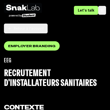
Let's talk
Ope
powered by
Retour à l'accueil
EMPLOYER BRANDING
EEG
RECRUTEMENT
D'INSTALLATEURS SANITAIRES
CONTEXTE