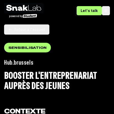
Let's talk
Ope
powered by
Retour à l'accueil
SENSIBILISATION
Hub.brussels
BOOSTER L'ENTREPRENARIAT
AUPRÈS DES JEUNES
CONTEXTE